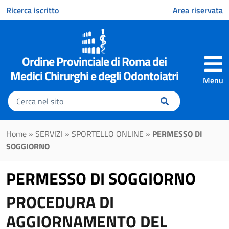
Vai al contenuto principale
Ricerca iscritto
Area riservata
Ordine Provinciale di Roma dei
Medici Chirurghi e degli Odontoiatri
Menu
Inserisci
il
testo
da
Home
»
SERVIZI
»
SPORTELLO ONLINE
»
PERMESSO DI
cercare
SOGGIORNO
PERMESSO DI SOGGIORNO
PROCEDURA DI
AGGIORNAMENTO DEL