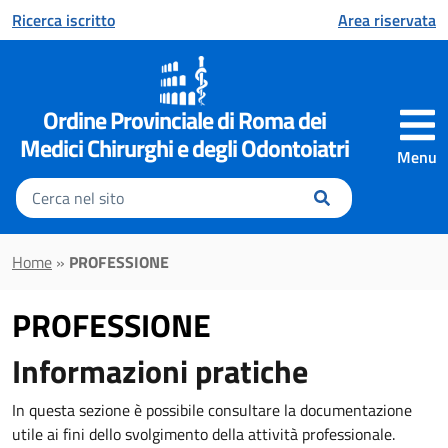
Vai al contenuto principale
Ricerca iscritto
Area riservata
Ordine Provinciale di Roma dei
Medici Chirurghi e degli Odontoiatri
Menu
Inserisci
il
testo
da
Home
»
PROFESSIONE
cercare
PROFESSIONE
Informazioni pratiche
In questa sezione è possibile consultare la documentazione
utile ai fini dello svolgimento della attività professionale.