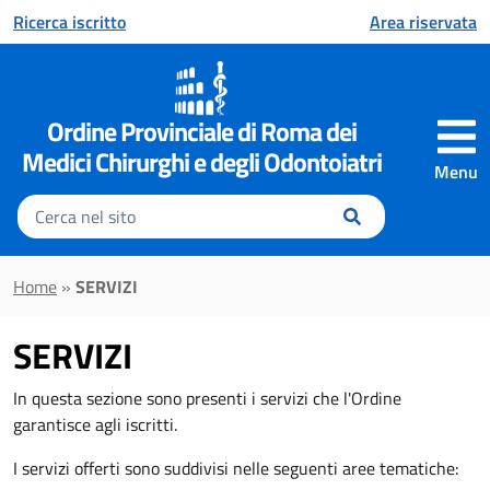
Vai al contenuto principale
Ricerca iscritto
Area riservata
Ordine Provinciale di Roma dei
Medici Chirurghi e degli Odontoiatri
Menu
Inserisci
il
testo
da
Home
»
SERVIZI
cercare
SERVIZI
In questa sezione sono presenti i servizi che l'Ordine
garantisce agli iscritti.
I servizi offerti sono suddivisi nelle seguenti aree tematiche: