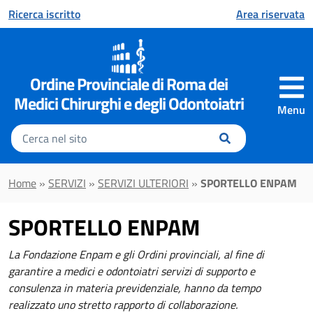
Vai al contenuto principale
Ricerca iscritto
Area riservata
Ordine Provinciale di Roma dei
Medici Chirurghi e degli Odontoiatri
Menu
Inserisci
il
testo
da
Home
»
SERVIZI
»
SERVIZI ULTERIORI
»
SPORTELLO ENPAM
cercare
SPORTELLO ENPAM
La Fondazione Enpam e gli Ordini provinciali, al fine di
garantire a medici e odontoiatri servizi di supporto e
consulenza in materia previdenziale, hanno da tempo
realizzato uno stretto rapporto di collaborazione.