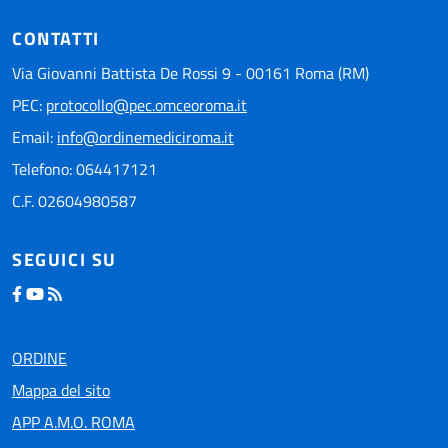
CONTATTI
Via Giovanni Battista De Rossi 9 - 00161 Roma (RM)
PEC:
protocollo@pec.omceoroma.it
Email:
info@ordinemediciroma.it
Telefono: 064417121
C.F. 02604980587
SEGUICI SU
ORDINE
Mappa del sito
APP A.M.O. ROMA