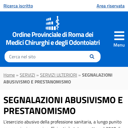
Vai al contenuto principale
Ricerca iscritto
Area riservata
Ordine Provinciale di Roma dei
Medici Chirurghi e degli Odontoiatri
Menu
Inserisci
il
testo
da
Home
»
SERVIZI
»
SERVIZI ULTERIORI
»
SEGNALAZIONI
cercare
ABUSIVISMO E PRESTANOMISMO
SEGNALAZIONI ABUSIVISMO E
PRESTANOMISMO
L’esercizio abusivo della professione sanitaria, a lungo punito