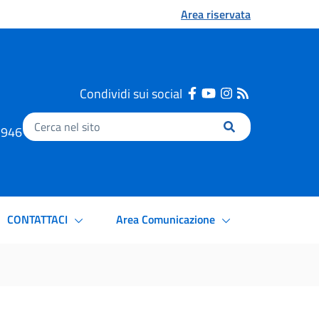
Area riservata
Condividi sui social
Inserisci
.1946
il
testo
da
cercare
CONTATTACI
Area Comunicazione