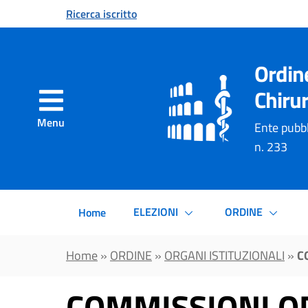
Vai al contenuto principale
Ricerca iscritto
Ordin
Chirur
Menu
Ente pubbl
n. 233
ELEZIONI
ORDINE
Home
Home
»
ORDINE
»
ORGANI ISTITUZIONALI
»
C
COMMISSIONI O