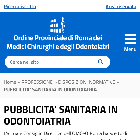
Vai al contenuto principale
Ricerca iscritto
Area riservata
Ordine Provinciale di Roma dei
Medici Chirurghi e degli Odontoiatri
Menu
Inserisci
il
testo
da
Home
»
PROFESSIONE
»
DISPOSIZIONI NORMATIVE
»
cercare
PUBBLICITA' SANITARIA IN ODONTOIATRIA
PUBBLICITA' SANITARIA IN
ODONTOIATRIA
L'attuale Consiglio Direttivo dell'OMCeO Roma ha scelto di