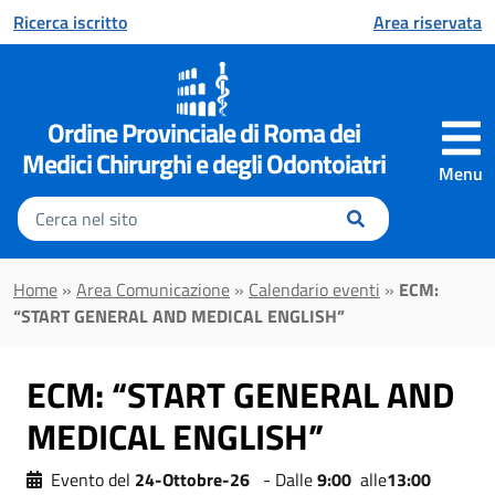
Vai al contenuto principale
Ricerca iscritto
Area riservata
Ordine Provinciale di Roma dei
Medici Chirurghi e degli Odontoiatri
Menu
Inserisci
il
testo
da
Home
»
Area Comunicazione
»
Calendario eventi
»
ECM:
cercare
“START GENERAL AND MEDICAL ENGLISH”
ECM: “START GENERAL AND
MEDICAL ENGLISH”
Evento del
24-Ottobre-26
- Dalle
9:00
alle
13:00