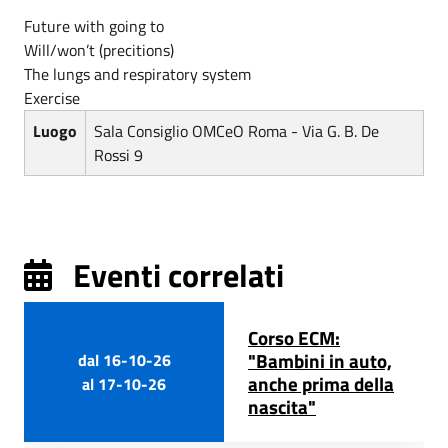
Future with going to
Will/won’t (precitions)
The lungs and respiratory system
Exercise
Luogo
Sala Consiglio OMCeO Roma - Via G. B. De
Rossi 9
Eventi correlati
Corso ECM:
"Bambini in auto,
dal
16-10-26
anche prima della
al
17-10-26
nascita"