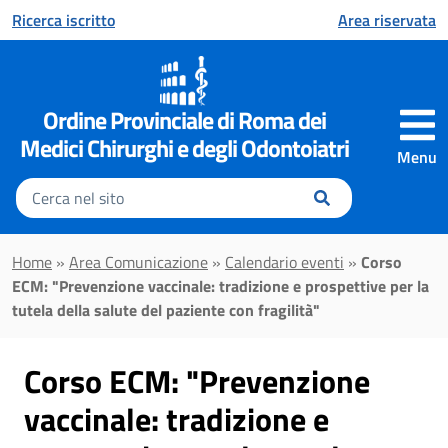
Vai al contenuto principale
Ricerca iscritto
Area riservata
Ordine Provinciale di Roma dei
Medici Chirurghi e degli Odontoiatri
Menu
Inserisci
il
testo
da
Home
»
Area Comunicazione
»
Calendario eventi
»
Corso
cercare
ECM: "Prevenzione vaccinale: tradizione e prospettive per la
tutela della salute del paziente con fragilità"
Corso ECM: "Prevenzione
vaccinale: tradizione e