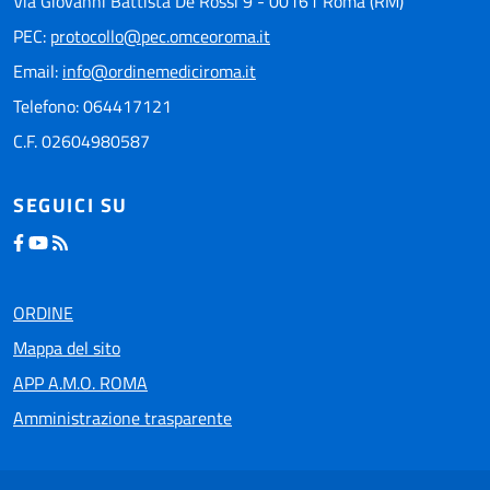
Via Giovanni Battista De Rossi 9 - 00161 Roma (RM)
PEC:
protocollo@pec.omceoroma.it
Email:
info@ordinemediciroma.it
Telefono: 064417121
C.F. 02604980587
SEGUICI SU
ORDINE
Mappa del sito
APP A.M.O. ROMA
Amministrazione trasparente