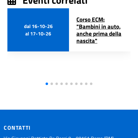
Eventi correlati
Corso ECM:
"Bambini in auto,
dal
16-10-26
anche prima della
al
17-10-26
nascita"
CONTATTI