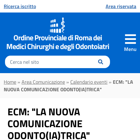
Vai al contenuto principale
Ricerca iscritto
Area riservata
Ordine Provinciale di Roma dei
Medici Chirurghi e degli Odontoiatri
Menu
Inserisci
il
testo
da
Home
»
Area Comunicazione
»
Calendario eventi
»
ECM: "LA
cercare
NUOVA COMUNICAZIONE ODONTO(IA)TRICA"
ECM: "LA NUOVA
COMUNICAZIONE
ODONTO(IA)TRICA"