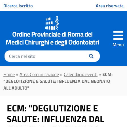
Vai al contenuto principale
Ricerca iscritto
Area riservata
Ordine Provinciale di Roma dei
Medici Chirurghi e degli Odontoiatri
Menu
Inserisci
il
testo
da
Home
»
Area Comunicazione
»
Calendario eventi
»
ECM:
cercare
"DEGLUTIZIONE E SALUTE: INFLUENZA DAL NEONATO
ALL'ADULTO"
ECM: "DEGLUTIZIONE E
SALUTE: INFLUENZA DAL