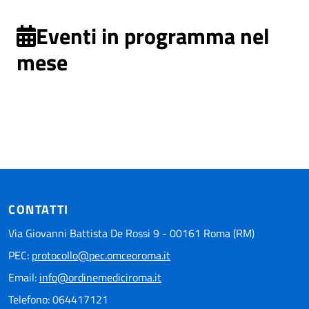
Eventi in programma nel
mese
CONTATTI
Via Giovanni Battista De Rossi 9 - 00161 Roma (RM)
PEC:
protocollo@pec.omceoroma.it
Email:
info@ordinemediciroma.it
Telefono: 064417121