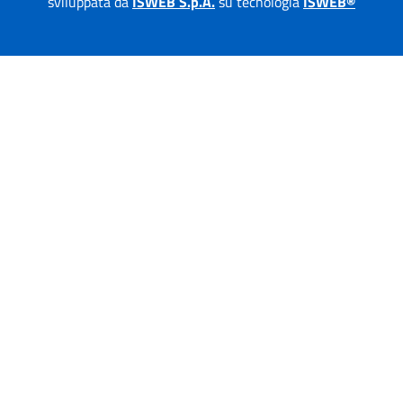
sviluppata da
ISWEB S.p.A.
su tecnologia
ISWEB®