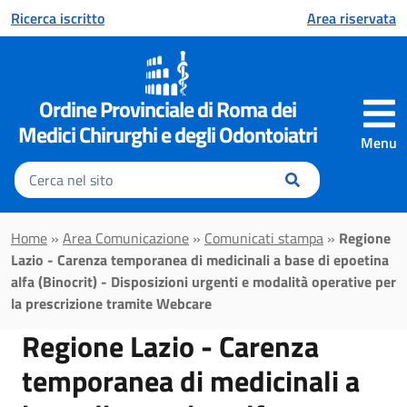
Vai al contenuto principale
Ricerca iscritto
Area riservata
Ordine Provinciale di Roma dei
Medici Chirurghi e degli Odontoiatri
Menu
Inserisci
il
testo
da
Home
»
Area Comunicazione
»
Comunicati stampa
»
Regione
cercare
Lazio - Carenza temporanea di medicinali a base di epoetina
alfa (Binocrit) - Disposizioni urgenti e modalità operative per
la prescrizione tramite Webcare
Regione Lazio - Carenza
temporanea di medicinali a