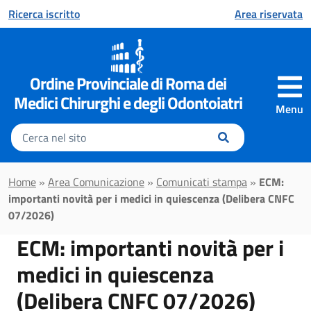
Vai al contenuto principale
Ricerca iscritto
Area riservata
Ordine Provinciale di Roma dei
Medici Chirurghi e degli Odontoiatri
Menu
Inserisci
il
testo
da
Home
»
Area Comunicazione
»
Comunicati stampa
»
ECM:
cercare
importanti novità per i medici in quiescenza (Delibera CNFC
07/2026)
ECM: importanti novità per i
medici in quiescenza
(Delibera CNFC 07/2026)