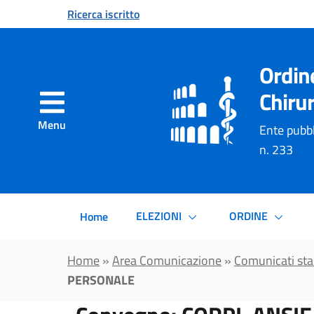
Vai al contenuto principale
Ricerca iscritto
Ordin
Chirur
Menu
Ente pubbl
n. 233
ELEZIONI
ORDINE
Home
Home
»
Area Comunicazione
»
Comunicati st
PERSONALE