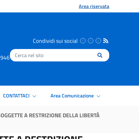
Area riservata
Condividi sui social
Inserisci
.1946
il
testo
da
cercare
CONTATTACI
Area Comunicazione
SOGGETTE A RESTRIZIONE DELLA LIBERTÀ