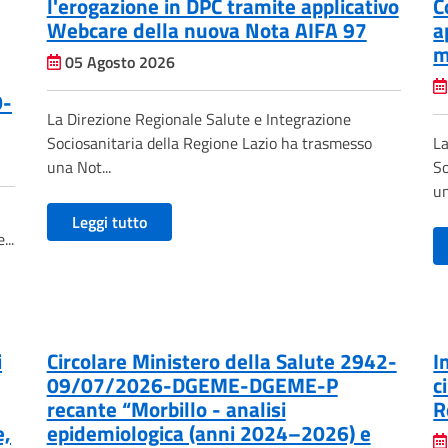
l'erogazione in DPC tramite applicativo
C
Webcare della nuova Nota AIFA 97
a
m
05 Agosto 2026
0-
La Direzione Regionale Salute e Integrazione
Sociosanitaria della Regione Lazio ha trasmesso
La
una Not...
So
un
Leggi tutto
...
i
Circolare Ministero della Salute 2942-
I
09/07/2026-DGEME-DGEME-P
c
recante “Morbillo - analisi
R
e,
epidemiologica (anni 2024–2026) e