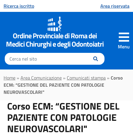
Vai al contenuto principale
Ricerca iscritto
Area riservata
Ordine Provinciale di Roma dei
Medici Chirurghi e degli Odontoiatri
Menu
Inserisci
il
testo
da
Home
»
Area Comunicazione
»
Comunicati stampa
»
Corso
cercare
ECM: “GESTIONE DEL PAZIENTE CON PATOLOGIE
NEUROVASCOLARI"
Corso ECM: “GESTIONE DEL
PAZIENTE CON PATOLOGIE
NEUROVASCOLARI"