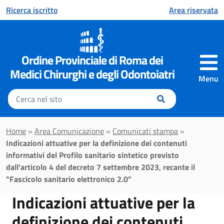
Vai al contenuto principale
Ricerca iscritto
Area riservata
Ordine Provinciale di Roma dei
Medici Chirurghi e degli Odontoiatri
Menu
Inserisci
il
testo
da
Home
»
Area Comunicazione
»
Comunicati stampa
»
cercare
Indicazioni attuative per la definizione dei contenuti
informativi del Profilo sanitario sintetico previsto
dall'articolo 4 del decreto 7 settembre 2023, recante il
"Fascicolo sanitario elettronico 2.0"
Indicazioni attuative per la
definizione dei contenuti