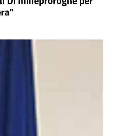
 Dl milleproroghe per
era”