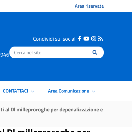
Area riservata
Condividi sui social
Inserisci
.1946
il
testo
da
cercare
CONTATTACI
Area Comunicazione
al Dl milleproroghe per depenalizzazione e