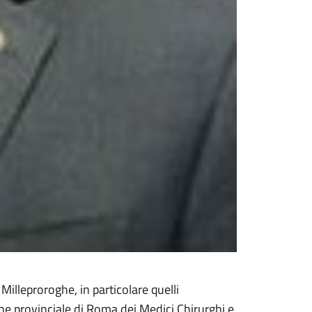
illeproroghe, in particolare quelli
ine provinciale di Roma dei Medici Chirurghi e