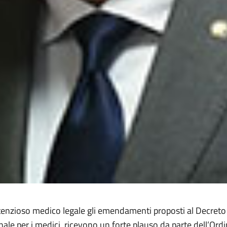
tenzioso medico legale gli emendamenti proposti al Decreto M
nale per i medici, ricevono un forte plauso da parte dell’Ord