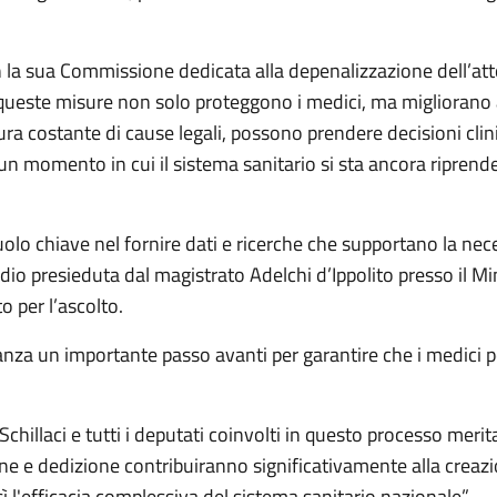
a sua Commissione dedicata alla depenalizzazione dell’atto
este misure non solo proteggono i medici, ma migliorano anc
aura costante di cause legali, possono prendere decisioni clin
un momento in cui il sistema sanitario si sta ancora riprend
olo chiave nel fornire dati e ricerche che supportano la nece
 presieduta dal magistrato Adelchi d’Ippolito presso il Mini
o per l’ascolto.
a un importante passo avanti per garantire che i medici po
chillaci e tutti i deputati coinvolti in questo processo meri
one e dedizione contribuiranno significativamente alla creaz
sì l'efficacia complessiva del sistema sanitario nazionale”.