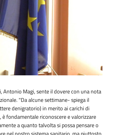
ri, Antonio Magi, sente il dovere con una nota
azionale. "Da alcune settimane- spiega il
ere denigratorio) in merito ai carichi di
to, è fondamentale riconoscere e valorizzare
iamente a quanto talvolta si possa pensare o
re nel nostro sistema sanitario, ma piuttosto