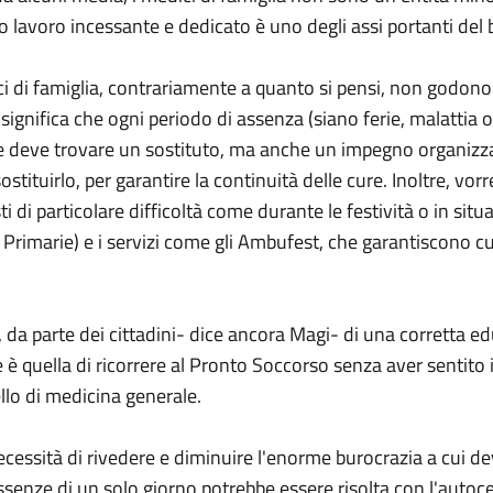
 lavoro incessante e dedicato è uno degli assi portanti del 
i di famiglia, contrariamente a quanto si pensi, non godono d
o significa che ogni periodo di assenza (siano ferie, malattia
e deve trovare un sostituto, ma anche un impegno organizzati
stituirlo, per garantire la continuità delle cure. Inoltre, vorre
i di particolare difficoltà come durante le festività o in si
Primarie) e i servizi come gli Ambufest, che garantiscono c
 da parte dei cittadini- dice ancora Magi- di una corretta e
e è quella di ricorrere al Pronto Soccorso senza aver sentito 
llo di medicina generale.
necessità di rivedere e diminuire l'enorme burocrazia a cui de
assenze di un solo giorno potrebbe essere risolta con l'auto