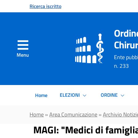
Vai al contenuto principale
Ricerca iscritto
Ordin
Chirur
Menu
Ente pubbl
n. 233
ELEZIONI
ORDINE
Home
Home
»
Area Comunicazione
»
Archivio Notizi
MAGI: "Medici di famigli