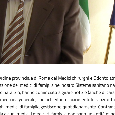
'Ordine provinciale di Roma dei Medici chirurghi e Odontoiat
tuazione dei medici di famiglia nel nostro Sistema sanitario n
atalizio, hanno cominciato a girare notizie (anche di caratt
 di medicina generale, che richiedono chiarimenti. Innanzitut
leghi medici di famiglia gestiscono quotidianamente. Contrar
 alcuni media, i medici di famiglia non sono un'entità mino