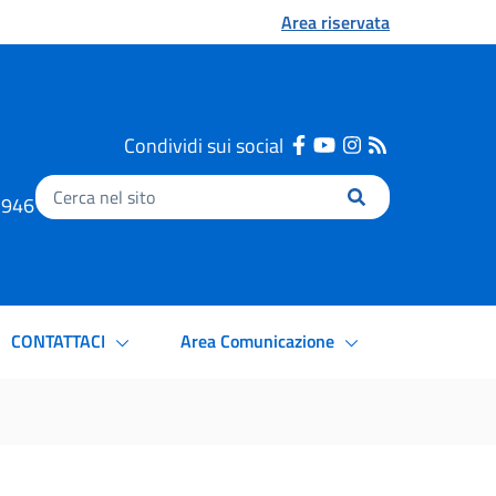
Area riservata
Condividi sui social
Inserisci
.1946
il
testo
da
cercare
CONTATTACI
Area Comunicazione