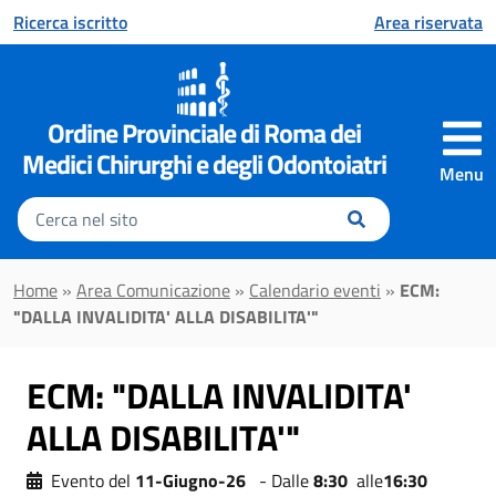
Vai al contenuto principale
Ricerca iscritto
Area riservata
Ordine Provinciale di Roma dei
Medici Chirurghi e degli Odontoiatri
Menu
Inserisci
il
testo
da
Home
»
Area Comunicazione
»
Calendario eventi
»
ECM:
cercare
"DALLA INVALIDITA' ALLA DISABILITA'"
ECM: "DALLA INVALIDITA'
ALLA DISABILITA'"
Evento del
11-Giugno-26
- Dalle
8:30
alle
16:30