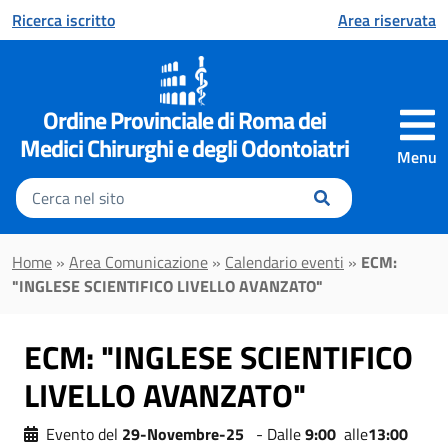
Vai al contenuto principale
Ricerca iscritto
Area riservata
Ordine Provinciale di Roma dei
Medici Chirurghi e degli Odontoiatri
Menu
Inserisci
il
testo
da
Home
»
Area Comunicazione
»
Calendario eventi
»
ECM:
cercare
"INGLESE SCIENTIFICO LIVELLO AVANZATO"
ECM: "INGLESE SCIENTIFICO
LIVELLO AVANZATO"
Evento del
29-Novembre-25
- Dalle
9:00
alle
13:00