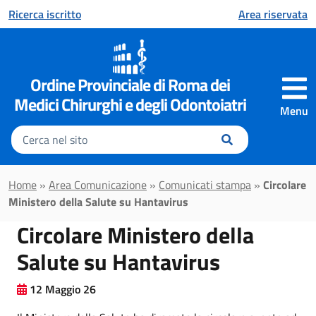
Vai al contenuto principale
Ricerca iscritto
Area riservata
Ordine Provinciale di Roma dei
Medici Chirurghi e degli Odontoiatri
Menu
Inserisci
il
testo
da
Home
»
Area Comunicazione
»
Comunicati stampa
»
Circolare
cercare
Ministero della Salute su Hantavirus
Circolare Ministero della
Salute su Hantavirus
12 Maggio 26