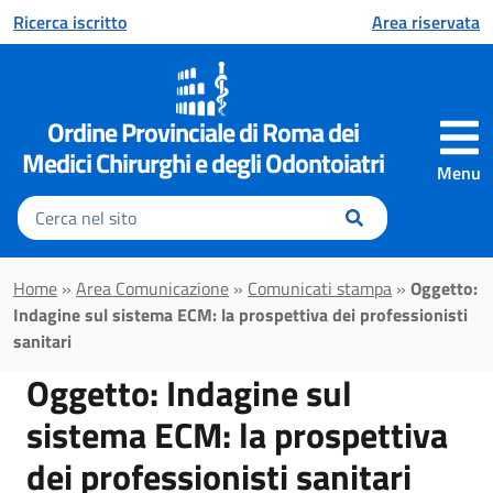
Vai al contenuto principale
Ricerca iscritto
Area riservata
Ordine Provinciale di Roma dei
Medici Chirurghi e degli Odontoiatri
Menu
Inserisci
il
testo
da
Home
»
Area Comunicazione
»
Comunicati stampa
»
Oggetto:
cercare
Indagine sul sistema ECM: la prospettiva dei professionisti
sanitari
Oggetto: Indagine sul
sistema ECM: la prospettiva
dei professionisti sanitari