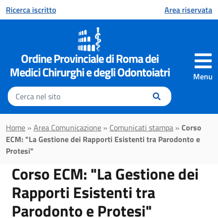
Vai al contenuto principale
Ricerca iscritto
Area riservata
Ordine Provinciale di Roma dei
Medici Chirurghi e degli Odontoiatri
Menu
Inserisci
il
testo
da
Home
»
Area Comunicazione
»
Comunicati stampa
»
Corso
cercare
ECM: "La Gestione dei Rapporti Esistenti tra Parodonto e
Protesi"
Corso ECM: "La Gestione dei
Rapporti Esistenti tra
Parodonto e Protesi"