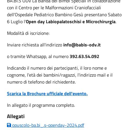
BA.BI.S ODV La Banda dei Bimbi Speciali in collaborazione
con il Centro per le Malformazioni Craniofacciali
dell'Ospedale Pediatrico Bambino Gesù presentano Sabato
6 Luglio l'
Open day Labiopalatoschisi e Microchirurgia
.
Modalità di iscrizione:
Inviare richiesta all'indirizzo
info@babis-odv.it
o tramite Whatsapp, al numero
392.63.54.092
Indicando il numero dei partecipanti, il loro nome e
cognome, l'età dei bambini/ragazzi, l'indirizzo mail e il
numero di telefono del richiedente.
Scarica la Brochure ufficiale dell'evento.
In allegato il programma completo.
Allegati
opuscolo-ba.bi_.s-openday-2024.pdf