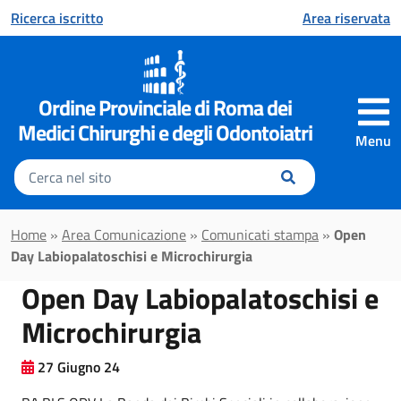
Vai al contenuto principale
Ricerca iscritto
Area riservata
Ordine Provinciale di Roma dei
Medici Chirurghi e degli Odontoiatri
Menu
Inserisci
il
testo
da
Home
»
Area Comunicazione
»
Comunicati stampa
»
Open
cercare
Day Labiopalatoschisi e Microchirurgia
Open Day Labiopalatoschisi e
Microchirurgia
27 Giugno 24