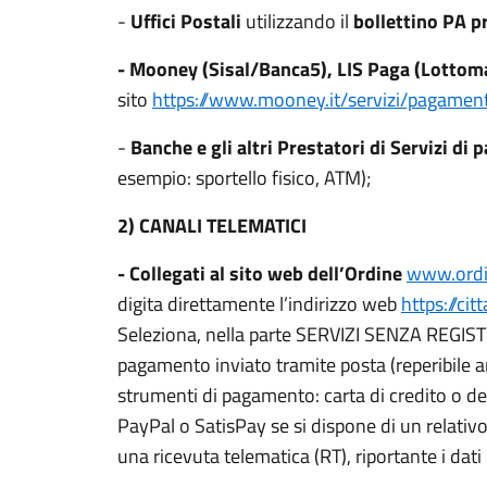
-
Uffici Postali
utilizzando il
bollettino PA p
- Mooney (Sisal/Banca5), LIS Paga (Lottom
sito
https://www.mooney.it/servizi/pagament
-
Banche e gli altri Prestatori di Servizi d
esempio: sportello fisico, ATM);
2) CANALI TELEMATICI
-
Collegati al sito web dell’Ordine
www.ordi
digita direttamente l’indirizzo web
https://c
Seleziona, nella parte SERVIZI SENZA REGIS
pagamento inviato tramite posta (reperibile a
strumenti di pagamento: carta di credito o debi
PayPal o SatisPay se si dispone di un relativo
una ricevuta telematica (RT), riportante i dati