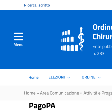
Vai al contenuto principale
Ricerca iscritto
Ordin
Chirur
Menu
Ente pubbl
n. 233
ELEZIONI
ORDINE
Home
Home
»
Area Comunicazione
»
Attività e Proge
PagoPA