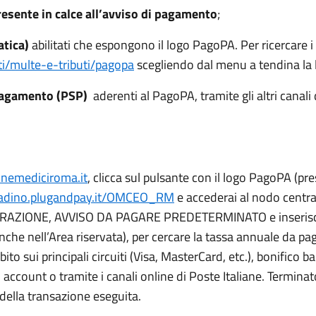
resente in calce all’avviso di pagamento
;
atica)
abilitati che espongono il logo PagoPA. Per ricercare 
i/multe-e-tributi/pagopa
scegliendo dal menu a tendina la lo
i pagamento (PSP)
aderenti al PagoPA, tramite gli altri canal
nemediciroma.it
, clicca sul pulsante con il logo PagoPA (pr
ittadino.plugandpay.it/OMCEO_RM
e accederai al nodo centra
TRAZIONE, AVVISO DA PAGARE PREDETERMINATO e inserisci il
nche nell’Area riservata), per cercare la tassa annuale da p
to sui principali circuiti (Visa, MasterCard, etc.), bonifico 
 account o tramite i canali online di Poste Italiane. Termina
 della transazione eseguita.