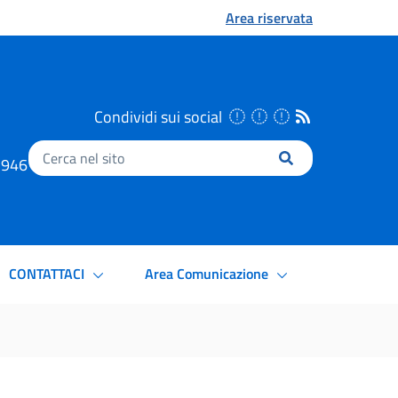
Area riservata
Condividi sui social
Inserisci
.1946
il
testo
da
cercare
CONTATTACI
Area Comunicazione