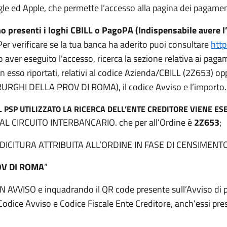
ogle ed Apple, che permette l’accesso alla pagina dei pagamen
o presenti i loghi CBILL o PagoPA (Indispensabile avere
 Per verificare se la tua banca ha aderito puoi consultare
http
aver eseguito l’accesso, ricerca la sezione relativa ai pa
 in esso riportati, relativi al codice Azienda/CBILL (2Z653) o
URGHI DELLA PROV DI ROMA), il codice Avviso e l’importo
L PSP UTILIZZATO LA RICERCA DELL’ENTE CREDITORE VIENE ES
L CIRCUITO INTERBANCARIO. che per all’Ordine è
2Z653
;
CITURA ATTRIBUITA ALL’ORDINE IN FASE DI CENSIMENTO
OV DI ROMA
”
AVVISO e inquadrando il QR code presente sull’Avviso di p
 Codice Avviso e Codice Fiscale Ente Creditore, anch’essi pre