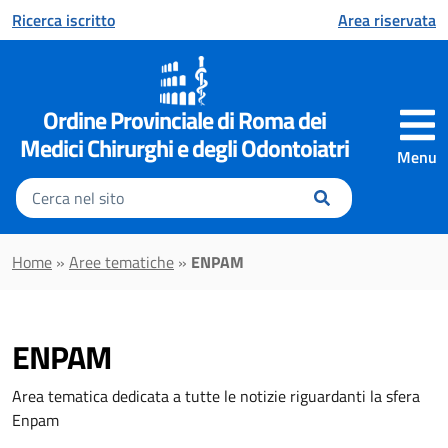
Vai al contenuto principale
Ricerca iscritto
Area riservata
Ordine Provinciale di Roma dei
Medici Chirurghi e degli Odontoiatri
Menu
Inserisci
il
testo
da
Home
»
Aree tematiche
»
ENPAM
cercare
ENPAM
Area tematica dedicata a tutte le notizie riguardanti la sfera
Enpam